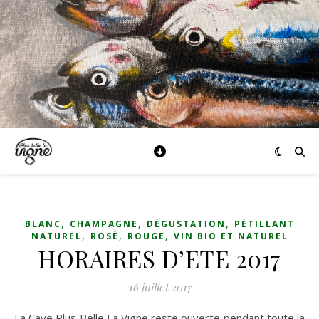
,
,
,
BLANC
CHAMPAGNE
DÉGUSTATION
PÉTILLANT
,
,
,
NATUREL
ROSÉ
ROUGE
VIN BIO ET NATUREL
HORAIRES D’ETE 2017
16 juillet 2017
La Cave Plus Belle La Vigne reste ouverte pendant toute la