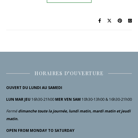
HORAIRES D’OUVERTURE
OUVERT DU LUNDI AU SAMEDI
LUN MAR JEU
16h30-21h00
MER VEN SAM
10h30-13h00 & 16h30-21h00
Fermé
dimanche toute la journée, lundi matin, mardi matin et jeudi
matin.
OPEN FROM MONDAY TO SATURDAY