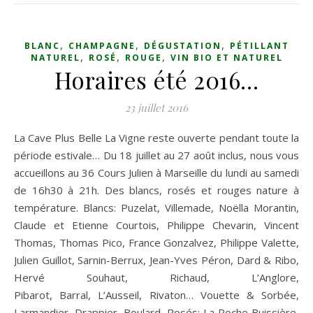
,
,
,
BLANC
CHAMPAGNE
DÉGUSTATION
PÉTILLANT
,
,
,
NATUREL
ROSÉ
ROUGE
VIN BIO ET NATUREL
Horaires été 2016…
23 juillet 2016
La Cave Plus Belle La Vigne reste ouverte pendant toute la
période estivale… Du 18 juillet au 27 août inclus, nous vous
accueillons au 36 Cours Julien à Marseille du lundi au samedi
de 16h30 à 21h. Des blancs, rosés et rouges nature à
température. Blancs: Puzelat, Villemade, Noëlla Morantin,
Claude et Etienne Courtois, Philippe Chevarin, Vincent
Thomas, Thomas Pico, France Gonzalvez, Philippe Valette,
Julien Guillot, Sarnin-Berrux, Jean-Yves Péron, Dard & Ribo,
Hervé Souhaut, Richaud, L’Anglore,
Pibarot, Barral, L’Ausseil, Rivaton… Vouette & Sorbée,
Larmandier, Drappier, Boulard. Rosés: La Roche Buissière,