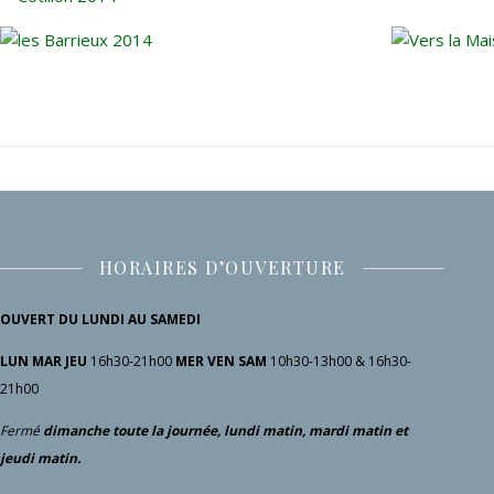
HORAIRES D’OUVERTURE
OUVERT DU LUNDI AU SAMEDI
LUN MAR JEU
16h30-21h00
MER VEN SAM
10h30-13h00 & 16h30-
21h00
Fermé
dimanche toute la journée, lundi matin, mardi matin et
jeudi matin.