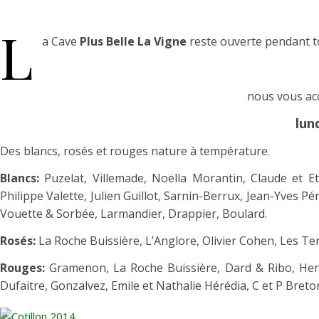
L
a Cave
Plus Belle La Vigne
reste ouverte pendant to
nous vous acc
lun
Des blancs, rosés et rouges nature à température.
Blancs:
Puzelat, Villemade, Noëlla Morantin, Claude et E
Philippe Valette, Julien Guillot, Sarnin-Berrux, Jean-Yves P
Vouette & Sorbée, Larmandier, Drappier, Boulard.
Rosés:
La Roche Buissière, L’Anglore, Olivier Cohen, Les T
Rouges:
Gramenon, La Roche Buissière, Dard & Ribo, Hervé
Dufaitre, Gonzalvez, Emile et Nathalie Hérédia, C et P Breton