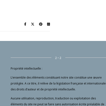
2-2
Propriété intellectuelle :
L’ensemble des éléments constituant notre site constitue une œuvre
protégée. A ce titre, il relève de la législation française et internationale
des droits d’auteur et de propriété intellectuelle.
Aucune utilisation, reproduction, traduction ou exploitation des
éléments du site ne peut se faire sans autorisation écrite préalable de