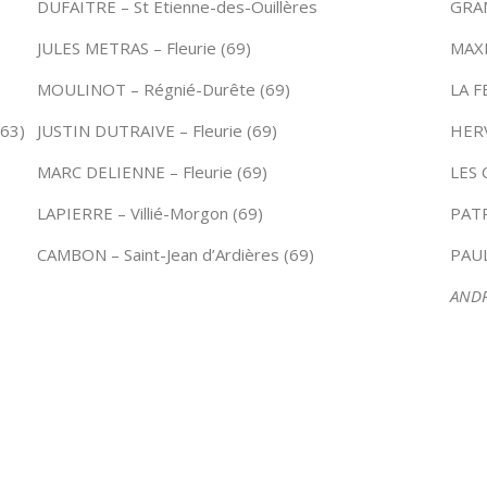
DUFAITRE – St Etienne-des-Ouillères
GRAM
JULES METRAS – Fleurie (69)
MAXI
MOULINOT – Régnié-Durête (69)
LA F
(63)
JUSTIN DUTRAIVE – Fleurie (69)
HERV
MARC DELIENNE – Fleurie (69)
LES 
LAPIERRE – Villié-Morgon (69)
PATR
CAMBON – Saint-Jean d’Ardières (69)
PAUL
ANDR