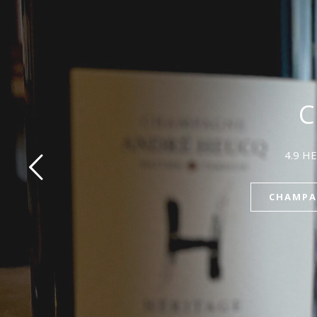
C
LE G