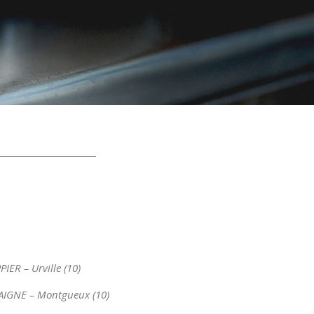
IER – Urville (10)
AIGNE – Montgueux (10)