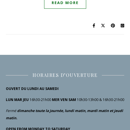
READ MORE
HORAIRES D’OUVERTURE
OUVERT DU LUNDI AU SAMEDI
LUN MAR JEU
16h30-21h00
MER VEN SAM
10h30-13h00 & 16h30-21h00
Fermé
dimanche toute la journée, lundi matin, mardi matin et jeudi
matin.
OPEN FROM MONDAY TO SATURDAY