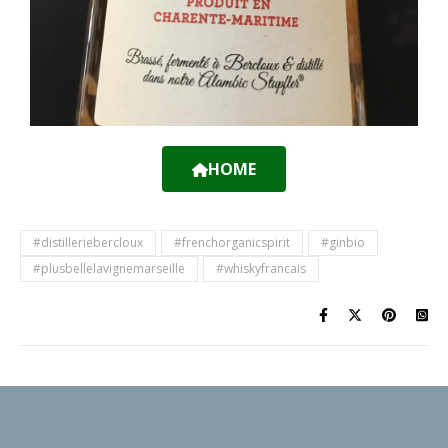
HOME
#distilleriebercloux
#frenchorganicspirit
#ginbio
#plusbellelavignemarseille
#whiskyfrancais