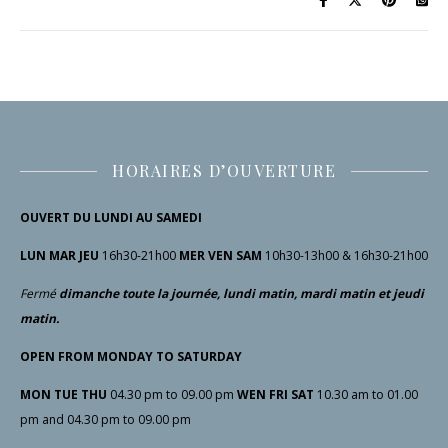
HORAIRES D’OUVERTURE
OUVERT DU LUNDI AU SAMEDI
LUN MAR JEU
16h30-21h00
MER VEN SAM
10h30-13h00 & 16h30-21h00
Fermé
dimanche toute la journée, lundi matin, mardi matin et jeudi
matin.
OPEN FROM MONDAY TO SATURDAY
MON TUE THU
04.30 pm to 09.00 pm
WEN FRI SAT
10.30 am to 01.00
pm and 04.30 pm to 09.00 pm